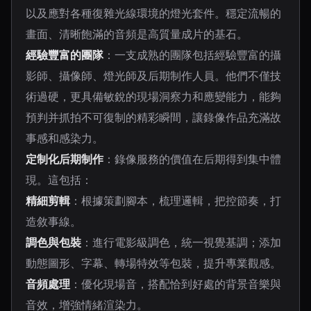
以及應對各種復雜光線環境的燈光套件。穩定流暢的
畫面、清晰飽滿的音頻是高質量成片的基石。
經驗豐富的團隊
：一支成熟的團隊包括經驗豐富的攝
影師、攝像師、燈光師及后期制作人員。他們不僅技
術過硬，更具備敏銳的現場洞察力和應變能力，能夠
預判并抓拍不可復制的精彩瞬間，讓錄像作品充滿故
事感和感染力。
定制化后期制作
：錄像服務的價值在后期得到集中體
現。這包括：
精細剪輯
：根據策劃腳本，梳理邏輯，把控節奏，打
造敘事線。
調色與包裝
：進行電影級調色，統一視覺基調；添加
動態圖形、字幕、轉場特效等包裝，提升專業觀感。
音頻處理
：優化現場音，搭配恰到好處的背景音樂與
音效，增強情緒渲染力。