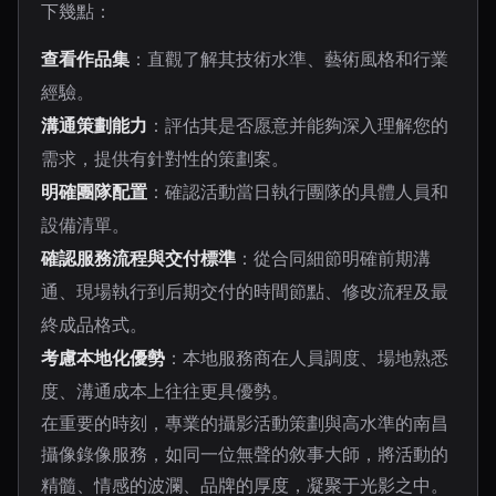
下幾點：
查看作品集
：直觀了解其技術水準、藝術風格和行業
經驗。
溝通策劃能力
：評估其是否愿意并能夠深入理解您的
需求，提供有針對性的策劃案。
明確團隊配置
：確認活動當日執行團隊的具體人員和
設備清單。
確認服務流程與交付標準
：從合同細節明確前期溝
通、現場執行到后期交付的時間節點、修改流程及最
終成品格式。
考慮本地化優勢
：本地服務商在人員調度、場地熟悉
度、溝通成本上往往更具優勢。
在重要的時刻，專業的攝影活動策劃與高水準的南昌
攝像錄像服務，如同一位無聲的敘事大師，將活動的
精髓、情感的波瀾、品牌的厚度，凝聚于光影之中。