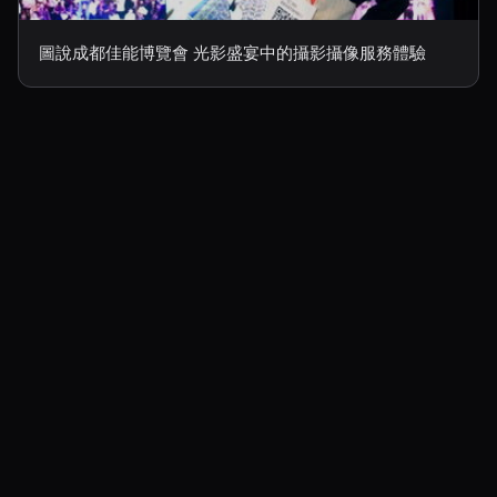
圖說成都佳能博覽會 光影盛宴中的攝影攝像服務體驗