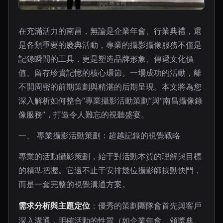
在充滿活力的南昌，無論是企業年會、行業典禮，還
是各類重要的慶典活動，專業的攝影攝像服務不僅是
記錄瞬間的工具，更是塑造品牌形象、傳遞文化價
值、留存珍貴記憶的核心環節。一場成功的活動，離
不開周密的前期策劃與精湛的后期呈現。本文將為您
深入解析如何整合“專業攝影活動策劃”與“南昌攝像錄
像服務”，打造令人難忘的視聽盛宴。
一、 專業攝影活動策劃：超越記錄的視覺戰略
專業的活動攝影策劃，始于對活動本質的理解與目標
的精準把握。它遠不止于安排幾位攝影師按動快門，
而是一套完整的視覺溝通方案。
需求分析與主題定位
：優秀的策劃團隊會首先與客戶
深入溝通，明確活動的性質（如企業年會、頒獎典