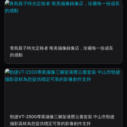
青島親子時光定格者 唯美攝像錄像店，珍藏每一份成長
的感動
勁捷VT-2500專業攝像三腳架液壓云臺套裝 中山市勁捷
攝影器材為您提供穩定可靠的影像創作支持